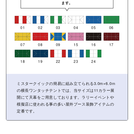
ます。
01
02
03
04
05
06
07
08
09
15
16
17
18
19
22
23
24
ミスタークイックの簡易に組み立てられる3.0m×6.0ｍ
の横長ワンタッチテントでは、当サイズは11カラー展
開にて天幕をご用意しております。ラリーイベントや
模擬店に使われる事の多い屋外ブース装飾アイテムの
定番です。