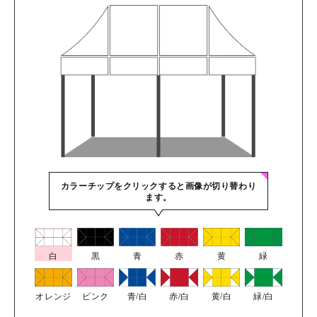
カラーチップをクリックすると画像が切り替わり
ます。
白
黒
青
赤
黄
緑
オレンジ
ピンク
青/白
赤/白
黄/白
緑/白