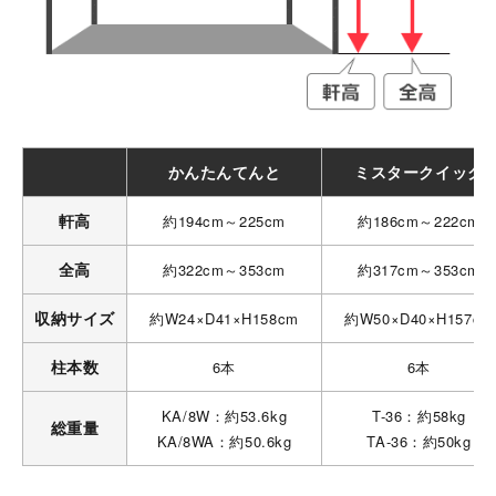
かんたんてんと
ミスタークイック
軒高
約194cm～225cm
約186cm～222cm
全高
約322cm～353cm
約317cm～353cm
収納サイズ
約W24×D41×H158cm
約W50×D40×H157cm
柱本数
6本
6本
KA/8W：約53.6kg
T-36：約58kg
総重量
KA/8WA：約50.6kg
TA-36：約50kg