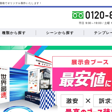
価格でオリジナル製作いたします！
平日 9:00～19:00 / 土
種類から探す
シーンから探す
テンプレ
椅子カバー
タペストリー
フロアマット
テント・横幕
説明会
会員募集
モーターショー
イベン
エアーポップバルー
エアー看板
ン
ビュー
記者会見
住宅展示場
文化祭