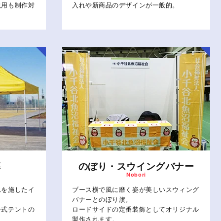
説用も制作対
入れや新商品のデザインが一般的。
幕
のぼり・スウイングバナー
れを施したイ
ブース横で風に靡く姿が美しいスウィング
バナーとのぼり旗。
チ式テントの
ロードサイドの定番装飾としてオリジナル
製作されます。