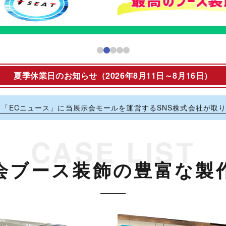
夏季休業日のお知らせ
（2026年8月11日～8月16日）
りがとうございます。
業日とさせていただきます。
面「ECニュース」に当展示会モールを運営するSNS株式会社が取
～ 8月16日(日)
・お問い合わせは、休業期間中も受け付けております。
会ブース装飾の豊富な製
回答は、営業再開日より順次対応させていただきます。
ろしくお願い申し上げます。