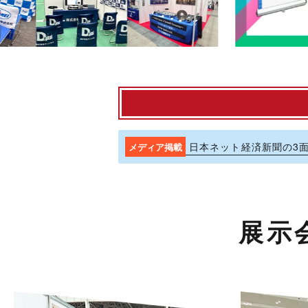
等身大パネル
フリーマーケット
いつも当サイトをご贔屓下さり誠にあ
誠に勝手ながら、以下の期間を夏季休
日本ネット経済新聞の3
メディア
掲載
夏季休業日：2026年8月11日(火) 
※8月10日は通常営業日となります。
また、メールフォームによるお見積り
展示
期間中にいただいたお問い合わせへの
ご不便をおかけいたしますが、何卒よ