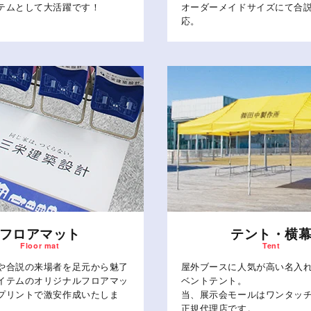
テムとして大活躍です！
オーダーメイドサイズにて合
応。
フロアマット
テント・横
や合説の来場者を足元から魅了
屋外ブースに人気が高い名入
イテムのオリジナルフロアマッ
ベントテント。
プリントで激安作成いたしま
当、展示会モールはワンタッ
正規代理店です。