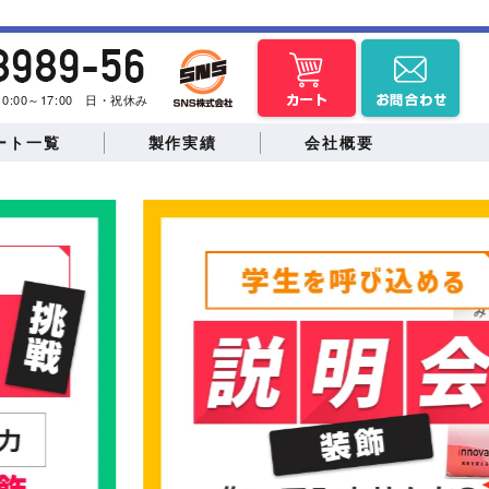
曜 10:00～17:00 日・祝休み
ート一覧
製作実績
会社概要
バックパネル
のぼり・スウィング
トの待合所
物産展など
バナー
提灯
・学園祭
ドッグランイベント