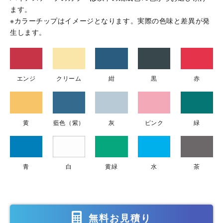
ます。
※カラーチップはイメージとなります。実際の色味と差異が発
生します。
エンジ
クリーム
紺
黒
赤
黄
藍色（紫）
灰
ピンク
緑
青
白
黄緑
水
茶
無料お見積り