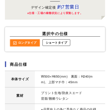
約7営業日
デザイン確定後
※仕様・工場の稼働状況により変動します。
選択中の仕様
ロングタイプ
ショートタイプ
商品仕様
W500×H650(mm) 裏面：H240(m
本体サイズ
m)、上部マチ巾：45mm
プリント生地/防炎スエード
素材
背面/難燃ウレタン
※品質向上の為に予告なく商品の仕様