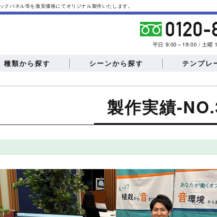
やバックパネル等を激安価格にてオリジナル製作いたします。
平日 9:00～19:00 / 土
種類から探す
シーンから探す
テンプレ
製作実績-NO.
椅子カバー
タペストリー
フロアマット
テント・横幕
説明会
会員募集
モーターショー
イベン
エアーポップバルー
エアー看板
ン
ビュー
記者会見
住宅展示場
文化祭