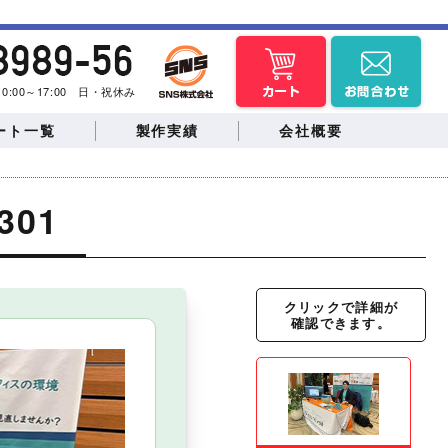
曜 10:00～17:00 日・祝休み
ート一覧
製作実績
会社概要
301
バックパネル
クリックで詳細が
のぼり・スウィング
確認できます。
トの待合所
物産展など
バナー
提灯
・学園祭
ドッグランイベント