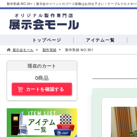
製作実績-NO.301｜展示会やイベントのブース装飾はお任せ下さい！テーブルクロス
トップページ
アイテム一覧
展示会モール
製作実績
製作実績-NO.301
現在のカート
0商品
テーブルクロス
カートを確認する
バナースタンド
展示会
合同
カウンターテーブル
スタンプラリー
インタ