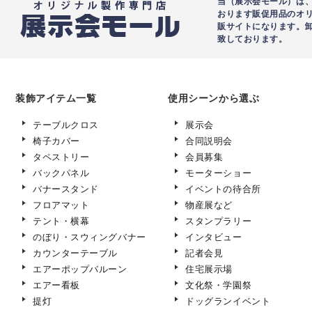
当（展示会モール）は、
おります販促用品のオ
販サイトになります。
致しております。
装飾アイテム一覧
使用シーンから選ぶ
テーブルクロス
展示会
椅子カバー
合同説明会
タペストリー
会員募集
バックパネル
モーターショー
バナースタンド
イベントの待合所
フロアマット
物産展など
テント・横幕
スタンプラリー
のぼり・スウィングバナー
インタビュー
カウンターテーブル
記者会見
エアーポップバルーン
住宅展示場
エアー看板
文化祭・学園祭
提灯
ドッグランイベント