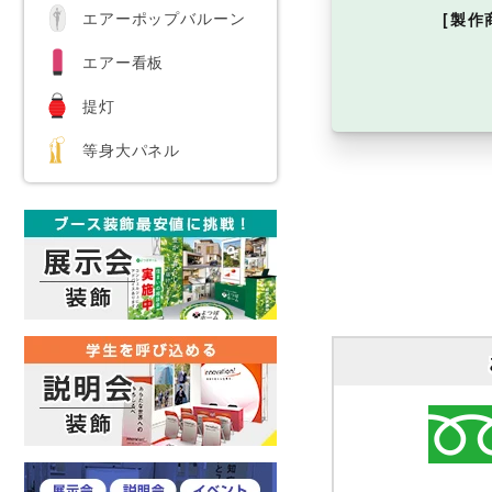
エアーポップバルーン
[製作
エアー看板
提灯
等身大パネル