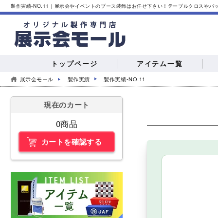
製作実績-NO.11｜展示会やイベントのブース装飾はお任せ下さい！テーブルクロスや
トップページ
アイテム一覧
展示会モール
製作実績
製作実績-NO.11
現在のカート
0商品
テーブルクロス
カートを確認する
バナースタンド
展示会
合同
カウンターテーブル
スタンプラリー
インタ