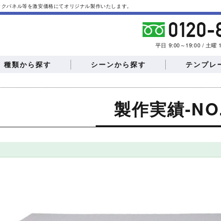
バックパネル等を激安価格にてオリジナル製作いたします。
平日 9:00～19:00 / 土
種類から探す
シーンから探す
テンプレ
製作実績-NO.
椅子カバー
タペストリー
フロアマット
テント・横幕
説明会
会員募集
モーターショー
イベン
エアーポップバルー
エアー看板
ン
ビュー
記者会見
住宅展示場
文化祭