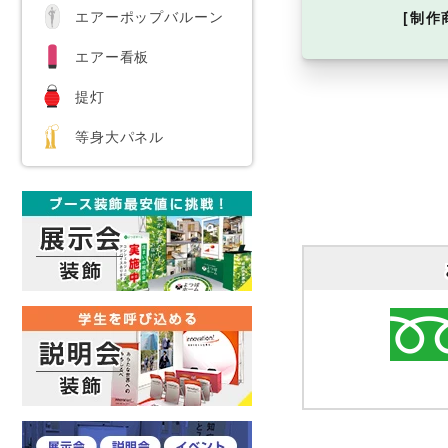
エアーポップバルーン
[制作
エアー看板
提灯
等身大パネル