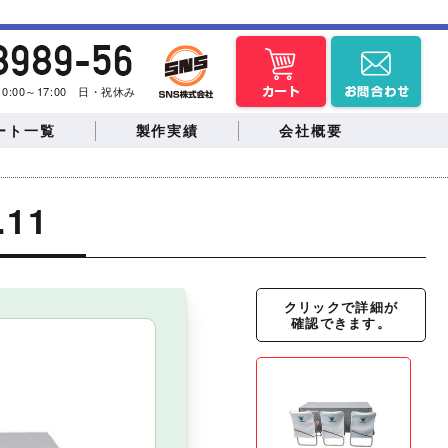
曜 10:00～17:00 日・祝休み
ート一覧
製作実績
会社概要
11
バックパネル
クリックで詳細が
のぼり・スウィング
確認できます。
トの待合所
物産展など
バナー
提灯
・学園祭
ドッグランイベント