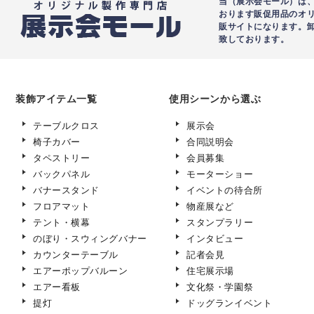
当（展示会モール）は、
おります販促用品のオ
販サイトになります。
致しております。
装飾アイテム一覧
使用シーンから選ぶ
テーブルクロス
展示会
椅子カバー
合同説明会
タペストリー
会員募集
バックパネル
モーターショー
バナースタンド
イベントの待合所
フロアマット
物産展など
テント・横幕
スタンプラリー
のぼり・スウィングバナー
インタビュー
カウンターテーブル
記者会見
エアーポップバルーン
住宅展示場
エアー看板
文化祭・学園祭
提灯
ドッグランイベント